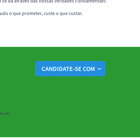
 se dá através das nossas Verdades Fundamentais:
do o que prometer, custe o que custar.
CANDIDATE-SE COM
ca de privacidade
Aviso Legal
Consentimento de Cookies
Ajuda para candidat
te de
Lojas Quero-Quero | Lojas Inauguradas