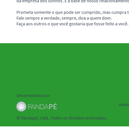
da empresa dos sonhos. E a base de nosso relacionamento
Prometa somente o que pode ser cumprido, mas cumpra tu
Fale sempre a verdade, sempre, doa a quem doer.
Faça aos outros o que você gostaria que fosse feito a você.
Políti
Desenvolvido por
Websi
© Pandapé, Ltda. Todos os direitos reservados.