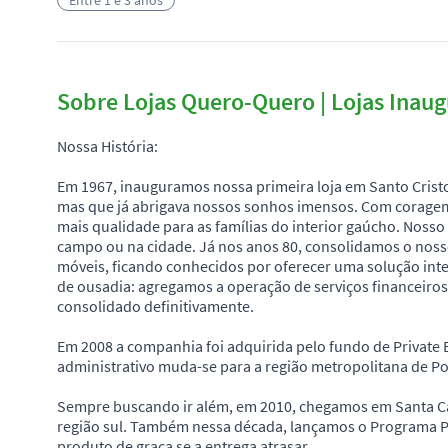
Entre 1 e 3 anos
Sobre Lojas Quero-Quero | Lojas Inau
Nossa História:
Em 1967, inauguramos nossa primeira loja em Santo Crist
mas que já abrigava nossos sonhos imensos. Com coragem
mais qualidade para as famílias do interior gaúcho. Nosso o
campo ou na cidade. Já nos anos 80, consolidamos o nosso
móveis, ficando conhecidos por oferecer uma solução int
de ousadia: agregamos a operação de serviços financeiros
consolidado definitivamente.
Em 2008 a companhia foi adquirida pelo fundo de Private 
administrativo muda-se para a região metropolitana de Po
Sempre buscando ir além, em 2010, chegamos em Santa Ca
região sul. Também nessa década, lançamos o Programa Pal
produto de graça se a entrega atrasar.